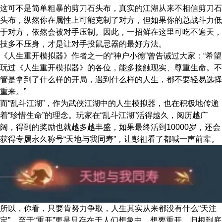
这可不是简单粗暴的剪刀石头布，真实的江湖从来不相信剪刀石
头布，纵然你在属性上可能克制了对方，但如果你的总战斗力低
于对方，依然会被对手压制。因此，一招鲜在这里可吃不遍天，
技多不压身，才是让对手投鼠忌器的最好方法。
《人生重开模拟器》作者之一的“神户小德”曾告诫过大家：“希望
玩过《人生重开模拟器》的各位，能多接触现实、尊重生命。不
管是拿到了什么样的开局，遇到什么样的人生，都不要轻易选择
重来。”
而“乱斗江湖”，作为武侠江湖中的人生模拟器，也在积极地传递
着“珍惜生命”的理念。玩家在“乱斗江湖”活得越久，阅历越广
阔，得到的奖励也就越多越丰盛，如果最终活到10000岁，还会
获得专属永久称号“天地与我同寿”，让彭祖看了都喊一声前辈。
所以，你看，只要肯努力争取，人生其实从来都没有什么“天注
定”，至于“重开”更是只存在于人们想象中。想要重开，归根到底