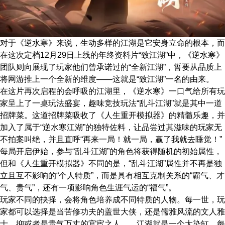
对于《逆水寒》来说，生动多样的江湖是它安身立命的根本，而
在这次定档12月29日上线的年终资料片“致江湖”中，《逆水寒》
团队则向展现了玩家他们曾承诺过的“全新江湖”，誓要从品质上
将网游推上一个全新的维度——这就是“致江湖”一名的由来。
在这片再次启程的会呼吸的江湖里，《逆水寒》一口气给所有玩
家呈上了一桌玩法盛宴，趣味竞技玩法“乱斗江湖”就是其中一道
招牌菜。这道招牌菜吸收了《人生重开模拟器》的精髓乐趣，并
加入了属于“逆水寒江湖”的独特佐料，让品尝过其滋味的玩家无
不拍案叫绝，并且直呼“再来一局！就一局，赢了我就去睡觉！”
每局开启伊始，参与“乱斗江湖”的角色将获得随机的初始属性，
但和《人生重开模拟器》不同的是，“乱斗江湖”属性并不再是独
立且互不影响的“个人特质”，而是具有相互克制关系的“霸气、才
气、贵气”，还有一项影响角色生涯气运的“福气”。
玩家不同的抉择，会将角色培养成不同特质的人物。每一世，玩
家都可以选择是当苦修功夫的盖世大侠，还是儒雅风流的文人雅
士，抑或者是贵气万丈的官宦之人……江湖就是一个大染缸，每