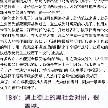
但随着剧集的完结，结局的释出让《财阀家的小儿子》的评分一
路急转直下，评价也开始变得两极分化，因为它最终也没逃出大
部分爽文普遍存在的问题——“烂尾”。
《财阀家的小儿子》改编自同名网络小说，剧情笼统来讲，就是
主角因为濒死而穿越到过去，重生成为财阀家的小儿子，利用对
未来的信息差，踩着时代的爆点，并通过各种手段来反击自己受
到的打压与屈辱。在大结局之前，观众的爽感一直在随着主角惊
为天人的操作而此起彼伏，但该剧在最后的反转阶段踩下了爽感
的刹车，用一段完全不讲道理的剧情来了个强行反转，让观众的
快感系统硬生生经历了一次“寸止挑战”。
许多观众并不能完全接受这样的结尾。用之前爆火过的《人生重
开模拟器》来类比的话，就像是主角上一世因为运气太差而早
夭，这一世决定直接打开“完全破解版”的《人生重开模拟器》，
在选择了最高等级的天赋，又选择了全属性加满的“天胡开
局”后，却在即将超脱凡人境界，成为修仙者时，因为一场黑帮
火并而被打回重开了。