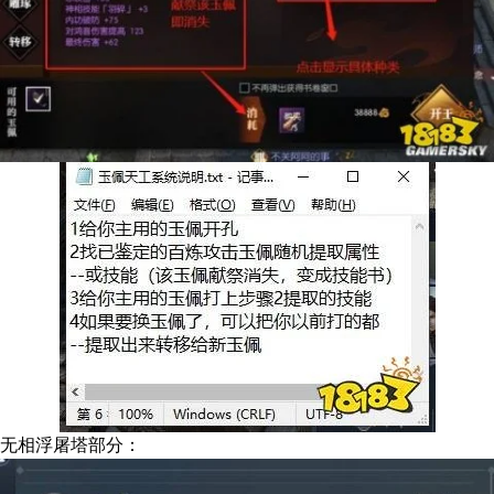
无相浮屠塔部分：