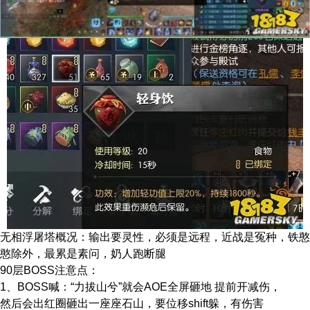
无相浮屠塔概况：输出要灵性，必须是远程，近战是冤种，铁憨
憨除外，最累是素问，奶人跑断腿
90层BOSS注意点：
1、BOSS喊：“力拔山兮”就会AOE全屏砸地 提前开减伤，
然后会出红圈砸出一座座石山，要位移shift躲，有伤害