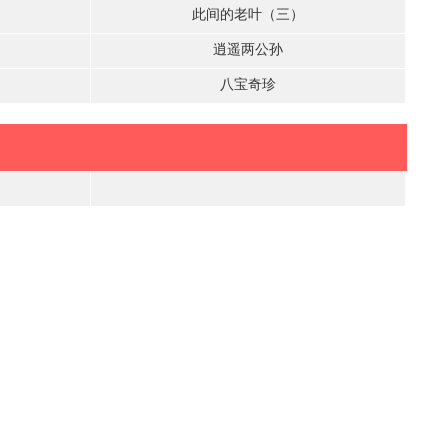
此间的老叶（三）
逍遥两公孙
八宝奇珍