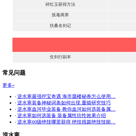
碎红玉获得方法
医毒两界
扶桑名剑记
仗剑行副本
常见问题
更多»
·
逆水寒最强挖宝奇遇 海市蜃楼秘卷怎么使用…
·
逆水寒装备神秘词条如何出现 重锻研究技巧
·
逆水寒血河毕业装备 教你血河如何选装备属…
·
逆水寒如何选装备 装备属性抗性效果介绍
·
逆水寒60级绝技哪里获得 绝技残篇绝技技能…
逆水寒