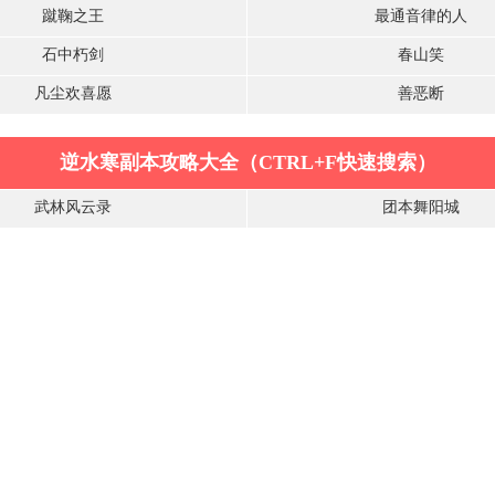
蹴鞠之王
最通音律的人
石中朽剑
春山笑
凡尘欢喜愿
善恶断
逆水寒副本攻略大全（CTRL+F快速搜索）
武林风云录
团本舞阳城