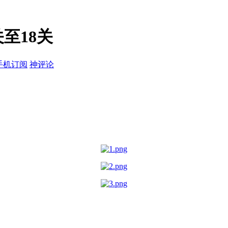
至18关
手机订阅
神评论