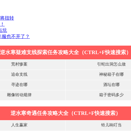
或将扭转
代！
点坑
年服也不开了？
逆水寒疑难支线探索任务攻略大全（CTRL+F快速搜索
荒村惨案
引蛇出洞怎么做
追命支线
神秘箱子在哪
寻迹在哪
酒坛在哪
雕像转动规律
箱子密码多少
逆水寒奇遇任务攻略大全（CTRL+F快速搜索）
人生赢家
铃儿响叮当