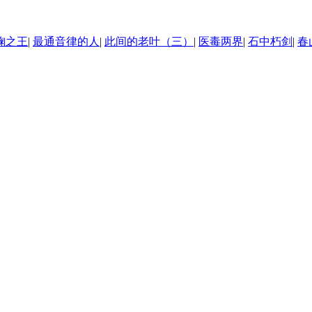
鞠之王
|
最通音律的人
|
此间的老叶（三）
|
医毒两界
|
石中朽剑
|
春