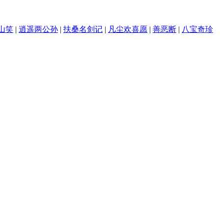
山笑
|
逍遥两公孙
|
扶桑名剑记
|
凡尘欢喜愿
|
善恶断
|
八宝奇珍