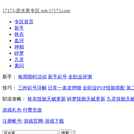
17173-逆水寒专区
nsh.17173.com
专区首页
新手
铁衣
血河
神相
碎梦
九灵
素问
新手：
每周限时活动
新手起号
全职业评测
技巧：
三种起号详解
日常一条龙押镖
全职业PVP技能搭配
第
职业攻略：
铁衣技能天赋更新
碎梦技能天赋更新
九灵技能天
游戏礼包
付费充值
注册帐号
|
游戏官网
|
游戏下载
