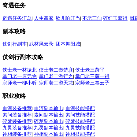
奇遇任务
奇遇任务汇总
|
人生赢家
|
铃儿响叮当
|
不老三仙
碎红玉获得
|
蹴
副本攻略
仗剑行副本
|
武林风云录
|
团本舞阳城
|
仗剑行副本攻略
侠士老一林振北
|
侠士老二秦楚彦
|
侠士老三萧平
|
掌门老一原无物
|
掌门老二游行之
|
掌门老三薛一得
|
宗师老一柳小昕
|
宗师老二游天龙
|
宗师老三毒云子
|
职业攻略
血河装备推荐
|
血河副本输出
|
血河技能搭配
素问装备推荐
|
素问副本输出
|
素问技能搭配
碎梦装备推荐
|
碎梦副本输出
|
碎梦技能搭配
九灵装备推荐
|
九灵副本输出
|
九灵技能搭配
神相装备推荐
|
神相副本输出
|
神相技能搭配