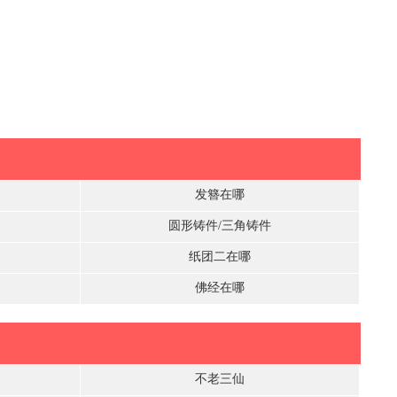
）
发簪在哪
圆形铸件/三角铸件
纸团二在哪
佛经在哪
不老三仙