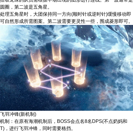
圆圈，第二波是五角星。
处理五角星时，​大团保持同一方向(顺时针或逆时针)缓慢移动即
可自然形成所需图案。第二波需要更灵性一些，围成菱形即可。
​飞羽冲锋(新机制)​​
​机制​：在原有海潮机制后，BOSS会点名8名DPS​(不点奶妈和
T)，进行飞羽冲锋，同时需要格挡。