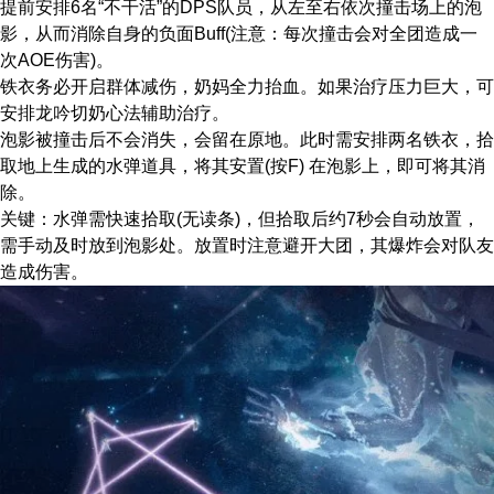
提前安排6名“不干活”的DPS队员，从左至右依次撞击场上的泡
影，从而消除自身的负面Buff(注意：每次撞击会对全团造成一
次AOE伤害)。
​铁衣务必开启群体减伤，奶妈全力抬血。如果治疗压力巨大，可
安排龙吟切奶心法辅助治疗。
泡影被撞击后不会消失，会留在原地。此时需安排两名铁衣，拾
取地上生成的水弹道具，将其安置(按F)​​ 在泡影上，即可将其消
除。
​关键​：水弹需快速拾取​(无读条)，但拾取后约7秒会自动放置，
需手动及时放到泡影处。放置时注意避开大团，其爆炸会对队友
造成伤害。