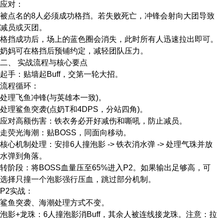
​应对​：
被点名的8人必须成功格挡。若失败死亡，冲锋会射向大团导致
减员或灭团。
格挡成功后，场上的蓝色圈会消失，此时所有人迅速拉出即可。
奶妈可在格挡后预铺约定，减轻团队压力。
​二、 实战流程与核心要点​
​起手​：贴墙起Buff，交第一轮大招。
​流程循环​：
处理飞鱼冲锋​(与英雄本一致)。
处理鲨鱼突袭​(点奶T和4DPS，分站四角)。
应对高额伤害​：铁衣务必开好减伤和嘶吼，防止减员。
走荧光海潮​：贴BOSS，同面向移动。
​核心机制处理​：安排6人撞泡影 -> 铁衣消水弹 -> 处理气珠并放
水弹到角落。
​转阶段​：将BOSS血量压至65%进入P2。如果输出足够高，可
选择只撞一个泡影强行压血，跳过部分机制。
​P2实战​：
鲨鱼突袭、海潮处理方式不变。
​泡影+龙珠​：6人撞泡影消Buff，其余人被连线接龙珠。​注意：拉