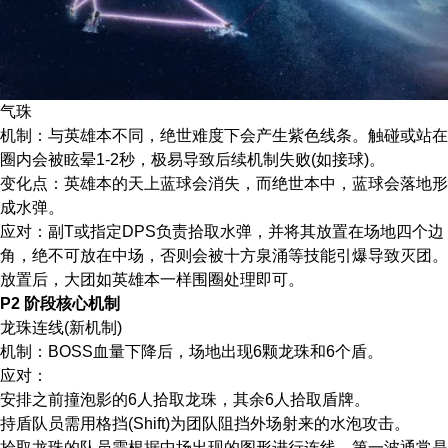
​气珠​
​机制​：与英雄本不同，绝世难度下会产生紫色线条。触碰或站在
圈内会被眩晕1-2秒，极易导致后续机制失败(如接球)。
​变化点​：英雄本的天上蓝球会消失，而绝世本中，蓝球会落地形
成水弹。
​应对​：副T或指定DPS负责拾取水弹，并将其放置在场地四个边
角，绝不可放在中场，否则会被十方泉涌等技能引爆导致灭团。
放置后，大团如英雄本一样围圈处理即可。
P2 阶段核心机制
​龙珠连线(新机制)​​
​机制​：BOSS血量下降后，场地出现6颗龙珠和6个盾。
​应对​：
安排之前撞泡影的6人拾取龙珠，其余6人拾取盾牌。
持盾队员需用格挡(Shift)为团队阻挡外场射来的水泡攻击。
拾取龙珠的队员需根据中场出现的图形进行连线。​第一波通常是