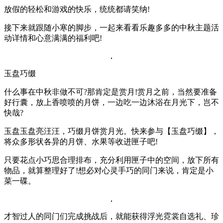
放假的轻松和游戏的快乐，统统都请笑纳!
接下来就跟随小寒的脚步，一起来看看乐趣多多的中秋主题活
动详情和心意满满的福利吧!
玉盘巧缀
什么事在中秋非做不可?那肯定是赏月!赏月之前，当然要准备
好行囊，放上香喷喷的月饼，一边吃一边沐浴在月光下，岂不
快哉?
玉盘玉盘亮汪汪，巧缀月饼赏月光。快来参与【玉盘巧缀】，
将众多形状各异的月饼、水果等收进匣子吧!
只要花点小巧思合理排布，充分利用匣子中的空间，放下所有
物品，就算整理好了!想必对心灵手巧的同门来说，肯定是小
菜一碟。
才智过人的同门们完成挑战后，就能获得浮光霓裳自选礼、珍