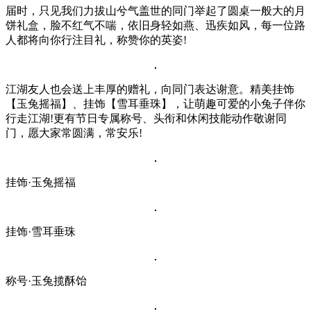
届时，只见我们力拔山兮气盖世的同门举起了圆桌一般大的月
饼礼盒，脸不红气不喘，依旧身轻如燕、迅疾如风，每一位路
人都将向你行注目礼，称赞你的英姿!
江湖友人也会送上丰厚的赠礼，向同门表达谢意。精美挂饰
【玉兔摇福】、挂饰【雪耳垂珠】，让萌趣可爱的小兔子伴你
行走江湖!更有节日专属称号、头衔和休闲技能动作敬谢同
门，愿大家常圆满，常安乐!
挂饰·玉兔摇福
挂饰·雪耳垂珠
称号·玉兔揽酥饴