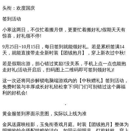
头衔：欢度国庆
签到活动
小寒这两日，不仅忙着搬月饼，更要忙着搬好礼!假期天天有
惊喜，好礼领不停!
9月25日~10月15日，每日签到就能领好礼。若是累积签满14
天，就能直接带走全新时装【团绒抱月】，穿上新衣过中秋!
若是假期出游，担心错过奖励?没关系，手机上点一点也能抱
走好礼(活动开启后，扫码图上二维码即可签到领好礼)!
这一次还将同步解锁电脑端游戏内的【中秋赠礼】签到活动，
免费时装与丰厚成长好礼轻松拿下!同门们可别错过这个薅福
利的好机会!
黄金服签到界面示意图，实际以上线为准
金风送露映桂影，玉兔衔香戏月庭。时装【团绒抱月】整体为
明媚的灿金搭配纯粹的洁白，如同云间明月、灯前桂枝，穿上