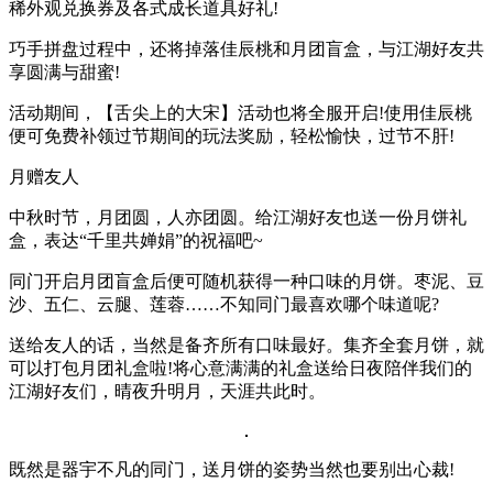
稀外观兑换券及各式成长道具好礼!
巧手拼盘过程中，还将掉落佳辰桃和月团盲盒，与江湖好友共
享圆满与甜蜜!
活动期间，【舌尖上的大宋】活动也将全服开启!使用佳辰桃
便可免费补领过节期间的玩法奖励，轻松愉快，过节不肝!
月赠友人
中秋时节，月团圆，人亦团圆。给江湖好友也送一份月饼礼
盒，表达“千里共婵娟”的祝福吧~
同门开启月团盲盒后便可随机获得一种口味的月饼。枣泥、豆
沙、五仁、云腿、莲蓉……不知同门最喜欢哪个味道呢?
送给友人的话，当然是备齐所有口味最好。集齐全套月饼，就
可以打包月团礼盒啦!将心意满满的礼盒送给日夜陪伴我们的
江湖好友们，晴夜升明月，天涯共此时。
既然是器宇不凡的同门，送月饼的姿势当然也要别出心裁!