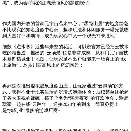
黑”，成为会呼吸的江湖最拉风的黑皮靓仔。
作为国内开放的首家元宇宙温泉中心，“雾隐山居”的热度丝毫
不比现实的知名度假中心低，趣味玩法和休闲服务一曝光就
收
到大量好评和期待
，成为玩家心中又一个观光打卡胜地！
细数《逆水寒》近些年来整的花活，可以说官方已经把云技术
吃的相当透，推出的“云场景”也是非常成熟，从利用元宇宙技
术
复刻稻城亚丁地图，让玩家足不出户就能来一场真正的“线
上旅游”，欣赏川西高原上的奇幻风景；
再到这次推出虚拟温泉度假山庄，让玩家通过“云泡汤”的方
式，
获得不亚于现实生活的沉浸式泡澡体验；后续甚至还抢起
了各大卫视的饭碗，搞了个名为“鸿天夜宴”的狂欢晚会，邀请
玩家一起在线“云跨年”，迎接2023年的到来，简直称得上
是“搞副业”最多的游戏厂商~