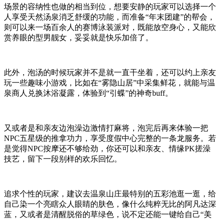
场景的容纳性也做的相当到位，想要安静的玩家可以选择一个
人享受天然汤泉消乏舒缓的功能，而准备“年末团建”的帮会，
则可以来一场百余人的赛博泳装派对，既能放空身心，又能欣
赏养眼的型男靓女，妥妥就是快乐加倍了。
此外，泡汤的时候玩家并不是就一直干坐着，还可以约上亲友
玩一些趣味小游戏，比如在“雾隐山居”中采集鲜花，就能与温
泉商人兑换沐浴凝露，体验到“引蝶”的神奇buff。
又或者是和亲友边泡澡边激情打麻将，泡完后再来体验一把
NPC五星级的推拿功力，享受度假中心完整的一条龙服务。若
是觉得NPC按摩还不够给劲，你还可以和亲友、情缘PK搓澡
技艺，留下一段别样的欢乐回忆。
追求个性的玩家，建议去温泉山庄最特别的五彩池逛一逛，给
自己染一个亮瞎众人眼睛的肤色，像什么纯粹无比的阿凡达深
蓝，又或者是清醒脱俗的草绿色，说不定还能一键给自己“美