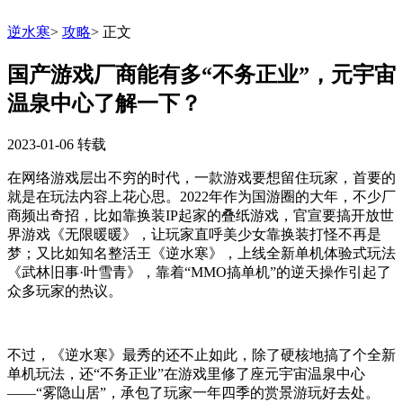
逆水寒
>
攻略
>
正文
国产游戏厂商能有多“不务正业”，元宇宙
温泉中心了解一下？
2023-01-06
转载
在网络游戏层出不穷的时代，一款游戏要想留住玩家，首要的
就是在玩法内容上花心思。2022年作为国游圈的大年，不少厂
商频出奇招，比如靠换装IP起家的叠纸游戏，官宣要搞开放世
界游戏《无限暖暖》，让玩家直呼美少女靠换装打怪不再是
梦；又比如知名整活王《逆水寒》，上线
全新单机体验式玩法
《武林旧事·叶雪青》，靠着“MMO搞单机”的逆天操作引起了
众多玩家的热议。
不过，《逆水寒》最秀的还不止如此，除了硬核地搞了个全新
单机玩法，还“不务正业”在游戏里修了座元宇宙温泉中心
——“雾隐山居”，承包了玩家一年四季的赏景游玩好去处。