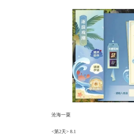
沧海一粟
<第2天> 8.1