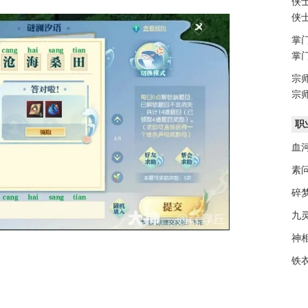
侠
侠
掌
掌
宗
宗
职
血
素
碎
九
神
铁