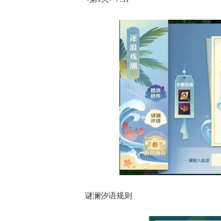
谜澜汐语规则