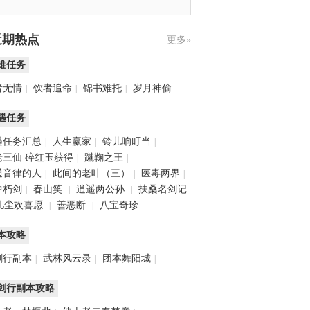
近期热点
更多»
难任务
者无情
饮者追命
锦书难托
岁月神偷
|
|
|
遇任务
遇任务汇总
人生赢家
铃儿响叮当
|
|
|
老三仙
碎红玉获得
蹴鞠之王
|
|
通音律的人
此间的老叶（三）
医毒两界
|
|
|
中朽剑
春山笑
逍遥两公孙
扶桑名剑记
|
|
|
凡尘欢喜愿
善恶断
八宝奇珍
|
|
本攻略
剑行副本
武林风云录
团本舞阳城
|
|
|
剑行副本攻略