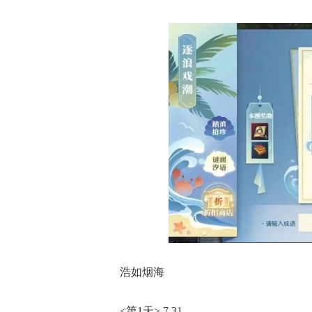
浩如烟海
<第1天> 7.31