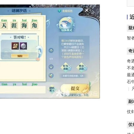
疑
智
奇
奇
不
最
石
|
副
仗
仗