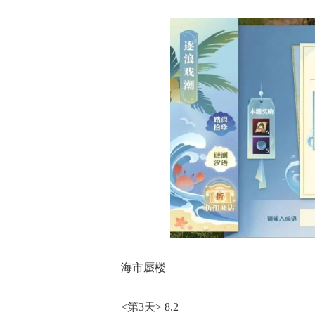
海市蜃楼
<第3天> 8.2