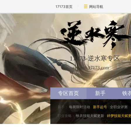
17173首页
网站导航
17173-逆水寒专区
nsh.17173.com
专区首页
新手
铁
新手：
每周限时活动
新手起号
全职业评测
职业攻略：
铁衣技能天赋更新
碎梦技能天赋