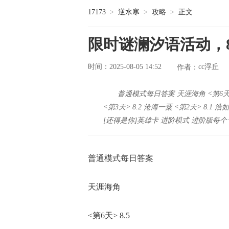
17173
>
逆水寒
>
攻略
>
正文
限时谜澜汐语活动，8
时间：2025-08-05 14:52
cc浮丘
作者：
普通模式每日答案 天涯海角 <第6天> 8
<第3天> 8.2 沧海一粟 <第2天> 8.1
[还得是你]英雄卡 进阶模式 进阶版每个
普通模式每日答案
天涯海角
<第6天> 8.5