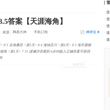
·
逆
.5答案【天涯海角】
·
逆
·
逆
网易大神
手机订阅
神评论
0
来源：
·
逆
·
逆
.5 沧海桑田 <第5天> 8.4 海纳百川 <第4天> 8.3 海市蜃楼
 浩如烟海 <第1天> 7.31 谜澜汐语规则 6步内输入正确答案可获得
号
新闻导语