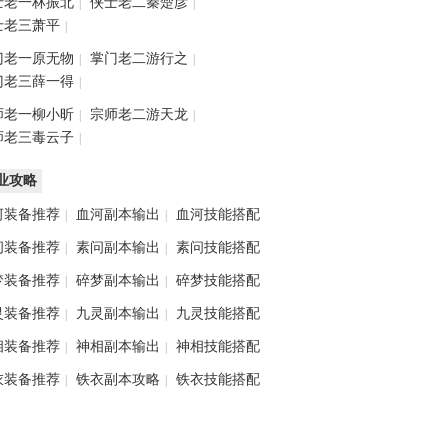
士老一林振北
侠士老二秦楚彦
|
|
士老三萧平
|
门老一原无物
掌门老二游行之
|
|
门老三薛一得
|
师老一柳小昕
宗师老二游天龙
|
|
师老三毒云子
|
业攻略
河装备推荐
血河副本输出
血河技能搭配
|
|
问装备推荐
素问副本输出
素问技能搭配
|
|
梦装备推荐
碎梦副本输出
碎梦技能搭配
|
|
灵装备推荐
九灵副本输出
九灵技能搭配
|
|
相装备推荐
神相副本输出
神相技能搭配
|
|
衣装备推荐
铁衣副本攻略
铁衣技能搭配
|
|