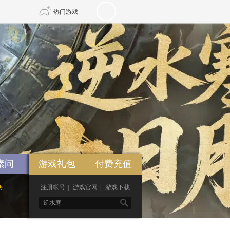
热门游戏
DNF
传奇4
剑网3旗舰版
新天龙八部
自由
诛仙世界
新仙侠5
素问
游戏礼包
付费充值
注册帐号
|
游戏官网
|
游戏下载
法
