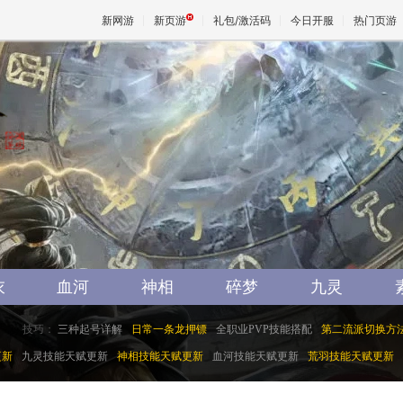
新网游
新页游
礼包/激活码
今日开服
热门页游
魔兽
天堂
王权与
衣
血河
神相
碎梦
九灵
技巧：
三种起号详解
日常一条龙押镖
全职业PVP技能搭配
第二流派切换方
更新
九灵技能天赋更新
神相技能天赋更新
血河技能天赋更新
荒羽技能天赋更新