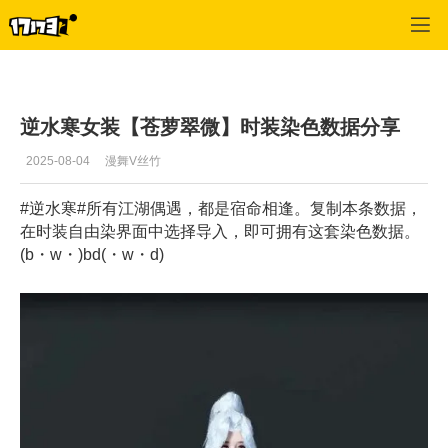
逆水寒
>
攻略
>
正文
逆水寒女装【苍萝翠微】时装染色数据分享
2025-08-04
漫舞V丝竹
#逆水寒#所有江湖偶遇，都是宿命相逢。复制本条数据，
在时装自由染界面中选择导入，即可拥有这套染色数据。
(b・w・)b
d(・w・d)