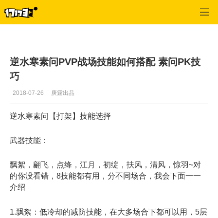
逆水寒
>
职业
>
正文
逆水寒素问PVP战场技能如何搭配 素问PK技
巧
2018-07-26
庚霆出品
逆水寒素问【打架】技能选择
武器技能：
飘絮，翩飞，点绛，江月，初绽，扶风，清风，惊羽~对
的你没看错，8技能都有用，分不同场合，我会下面一一
介绍
1.飘絮：低冷却的减防技能，在大多场合下都可以用，5层