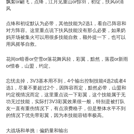
飘絮or翩飞，点绛，江月见重山or惊羽，初绽，扶风or清
风
点绛和初绽默认为必带，其他技能为2选1，看自己阵容和
对方阵容。这里重点说下扶风技能没有那么必要，如果奶
妈开场被集火可以用很多技能自救，额外提一下，也可以
用风摇筝自救。
花间or暗香or空雪or落花舞风轻，彩翼，黯然，落霞or新雨
or惜春，山盟，约定。
忘忧去掉，3V3基本用不到，4个输出控制技能4选2或者4
选1，尽量不要超过2个，因阵容而定，黯然必带，山盟和
约定视情况而定，这里重点说一下彩翼，这个技能属于无
功无过技能，实际打3V3彩翼效果很一般，特别是被打队
友一直有重伤情况下，有点浪费格子，但是整体水平不到
的情况下优先带彩翼，因为本技能容错率极高。
大战场和单挑：偏奶量和输出