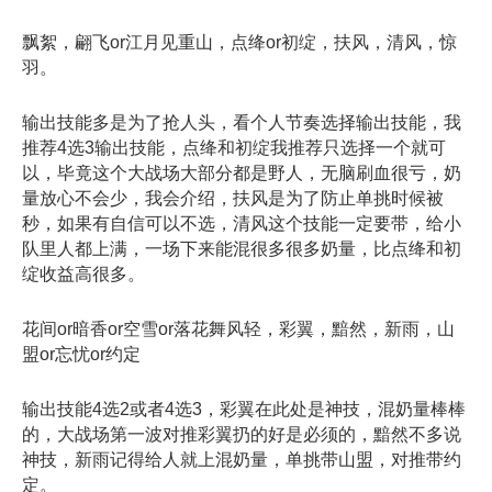
飘絮，翩飞or江月见重山，点绛or初绽，扶风，清风，惊
羽。
输出技能多是为了抢人头，看个人节奏选择输出技能，我
推荐4选3输出技能，点绛和初绽我推荐只选择一个就可
以，毕竟这个大战场大部分都是野人，无脑刷血很亏，奶
量放心不会少，我会介绍，扶风是为了防止单挑时候被
秒，如果有自信可以不选，清风这个技能一定要带，给小
队里人都上满，一场下来能混很多很多奶量，比点绛和初
绽收益高很多。
花间or暗香or空雪or落花舞风轻，彩翼，黯然，新雨，山
盟or忘忧or约定
输出技能4选2或者4选3，彩翼在此处是神技，混奶量棒棒
的，大战场第一波对推彩翼扔的好是必须的，黯然不多说
神技，新雨记得给人就上混奶量，单挑带山盟，对推带约
定。