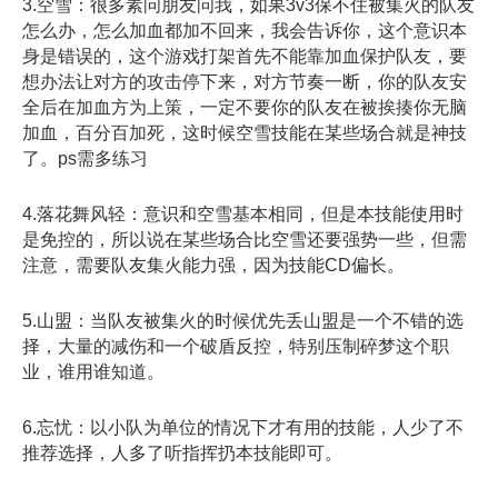
3.空雪：很多素问朋友问我，如果3v3保不住被集火的队友
怎么办，怎么加血都加不回来，我会告诉你，这个意识本
身是错误的，这个游戏打架首先不能靠加血保护队友，要
想办法让对方的攻击停下来，对方节奏一断，你的队友安
全后在加血方为上策，一定不要你的队友在被挨揍你无脑
加血，百分百加死，这时候空雪技能在某些场合就是神技
了。ps需多练习
4.落花舞风轻：意识和空雪基本相同，但是本技能使用时
是免控的，所以说在某些场合比空雪还要强势一些，但需
注意，需要队友集火能力强，因为技能CD偏长。
5.山盟：当队友被集火的时候优先丢山盟是一个不错的选
择，大量的减伤和一个破盾反控，特别压制碎梦这个职
业，谁用谁知道。
6.忘忧：以小队为单位的情况下才有用的技能，人少了不
推荐选择，人多了听指挥扔本技能即可。