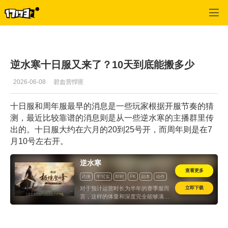
逆水寒
>
视频
>
正文
逆水寒十日服又来了？10天到底能搬多少
2026-06-08
碧血营悍匪
十日服和周年服最早的消息是一些玩家根据开服节奏的猜
测，最近比较靠谱的消息则是从一些逆水寒的主播群里传
出的。十日服大约在六月的
20
到
25
号开，而周年则是在
7
月
10
号左右开。
逆水寒
查看更多
武侠
半写实
即时
PK
副本
动作
计时收费
怀旧
立即下载
对于预计运营时长为半年的赛季服而
言，这样的体量和深度完全能够满足
玩家“半年只玩一款游戏”的需求...